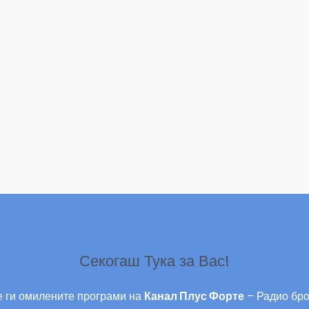
Секогаш Тука за Вас!
 ги омилените програми на
Канал Плус Форте
– Радио бро