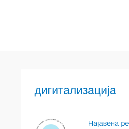
Skip
to
content
дигитализација
Најавена ре