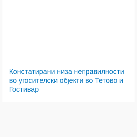
Констатирани низа неправилности
во угосителски објекти во Тетово и
Гостивар