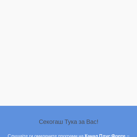
Секогаш Тука за Вас!
Слушајте ги омилените програми на
Канал Плус Форте
–