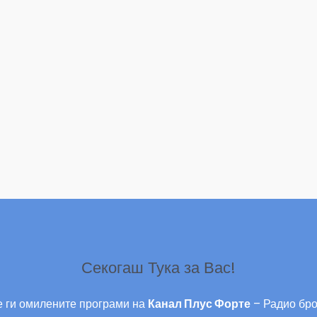
Секогаш Тука за Вас!
 ги омилените програми на
Канал Плус Форте
– Радио бро