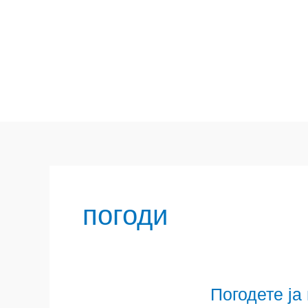
Skip
to
content
погоди
Погодете ја