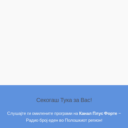
Секогаш Тука за Вас!
Слушајте ги омилените програми на
Канал Плус Форте
–
Радио број еден во Полошкиот регион!