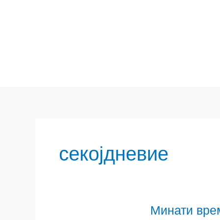
Skip
to
content
секојдневие
Минати вре