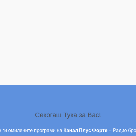
Секогаш Тука за Вас!
 ги омилените програми на
Канал Плус Форте
– Радио бро