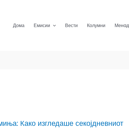
Дома
Емисии
Вести
Колумни
Менaд
миња: Како изгледаше секојдневниот