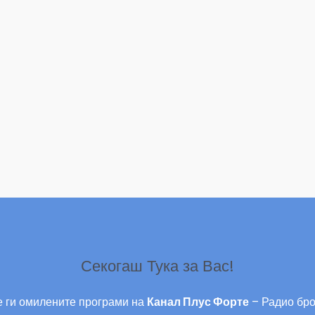
Секогаш Тука за Вас!
 ги омилените програми на
Канал Плус Форте
– Радио бро