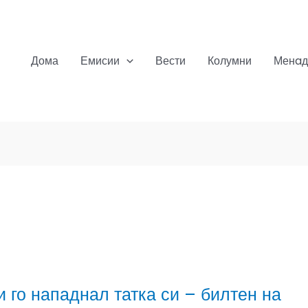
Дома
Емисии
Вести
Колумни
Менaд
 го нападнал татка си – билтен на