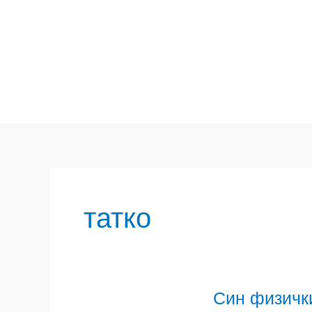
Skip
to
content
татко
Син физички