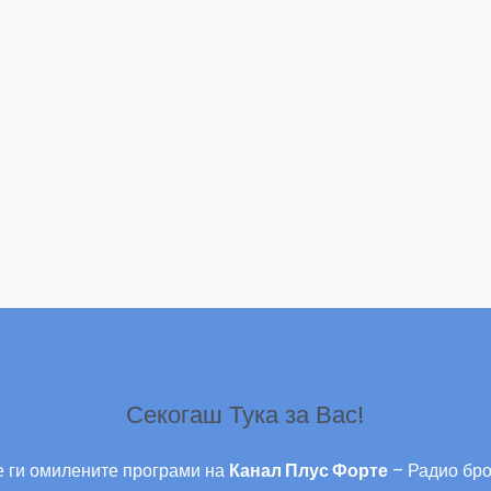
Секогаш Тука за Вас!
 ги омилените програми на
Канал Плус Форте
– Радио бро