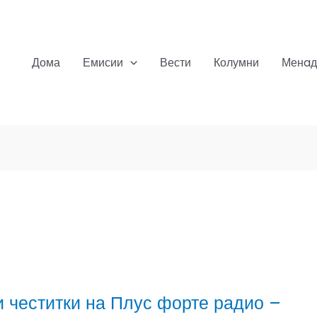
Дома
Емисии
Вести
Колумни
Менaд
 честитки на Плус форте радио –