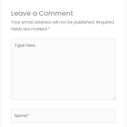
e
t
e
i
r
Leave a Comment
b
s
r
l
e
Your email address will not be published.
Required
fields are marked
*
o
A
Type
o
p
here..
k
p
Name*