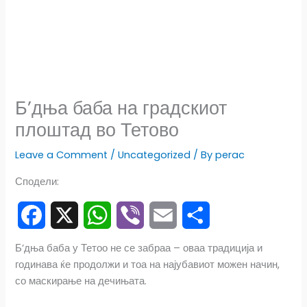
Б’дња баба на градскиот
плоштад во Тетово
Leave a Comment
/
Uncategorized
/ By
perac
Сподели:
F
X
W
V
E
S
Б’дња баба у Тетоо не се забраа – оваа традиција и
годинава ќе продолжи и тоа на најубавиот можен начин,
a
h
i
m
h
со маскирање на дечињата.
c
a
b
a
a