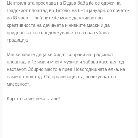
Централната прослава на Б’дња баба ќе се одржи на
e
t
e
i
r
градскиот плоштад во Тетово, на 6-ти јануари, со почеток
во 18 часот. Граѓаните ќе може да уживаат во
b
s
r
l
e
креативноста на дечињата и нивните маски и да
o
A
придонесат кон продолжувањето на оваа убава
традиција.
o
p
Маскираните деца ќе бидат собрани на градскиот
k
p
плоштад, а ќе има и многу музика и забава како дел од
настанот. Збирно место е пред Новогодишната елка, на
самиот плоштад. Од организацијата, повикуваат на
масовност.
Кој што спие, нека стане!