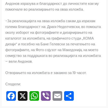
Андонов изразува и благодарност до личностите кои му
помогнале во реализирањето на оваа изложба.
-За реализацијата на оваа изложба сакам да изразам
голема благодарност на: Драги Неделчевски, во помошта
околу изборот на фотографиите и дизајнирањето на
каталогот за изложбата, на графичкото студи „КОМА
дизајн“ и посебно на Бане Гелевски за печатењето на
фотографиите, на Фото сојузот на Македонија, на моето
семејство за поддршката во реализацијата на изложбата
– вели Андонов.
Отворањето на изложбата е закажно за 19 часот.
Сподели:
F
X
W
V
E
S