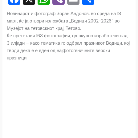
F
X
W
V
E
S
Новинарот и фотограф Зоран Андонов, во среда на 18
март, ќе ја отвори изложбата „Водици 2002-2026“ во
a
h
i
m
h
Музејот на тетовскиот крај, Тетово.
c
a
b
a
a
Ќе претстави 163 фотографии, од вкупно изработени над
3 илјади – како тематика го одбрал празникот Водици, кој
e
t
e
i
r
тврди дека е е еден од најфотогеничните верски
празници.
b
s
r
l
e
o
A
o
p
k
p