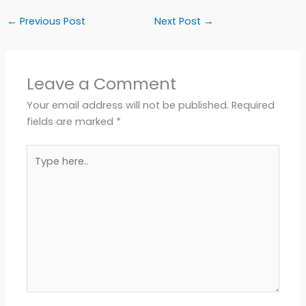
a
h
i
m
h
←
Previous Post
Next Post
→
c
a
b
a
a
e
t
e
i
r
Leave a Comment
b
s
r
l
e
Your email address will not be published.
Required
fields are marked
*
o
A
Type
o
p
here..
k
p