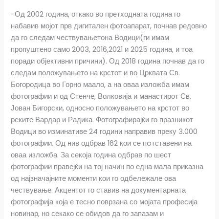
-Од 2002 година, откако во претходната година го
набавив мојот прв дигитален фотоапарат, почнав редовно
да го следам чествувањетона Водици(ги имам
пропуштено само 2003, 2016,2021 и 2025 година, и тоа
поради објективни причини). Од 2018 година почнав да го
следам положувањето на крстот и во Црквата Св.
Богородица во Горно маало, а на оваа изложба имам
фотографии и од Стенче, Волковија и манастирот Св.
Јован Бигорски, односно положувањето на крстот во
реките Вардар и Радика. Фотографирајќи го празникот
Водици во изминативе 24 години направив преку 3.000
фотографии. Од нив одбрав 162 кои се пoтставени на
оваа изложба. За секоја година одбрав по шест
фотографии правејќи на тој начин по една мала приказна
од најзначајните моменти кои го одбележале ова
чествување. Акцентот го ставив на документарната
фотографија која е тесно поврзана со мојата професија
новинар, но секако се обидов да го запазам и