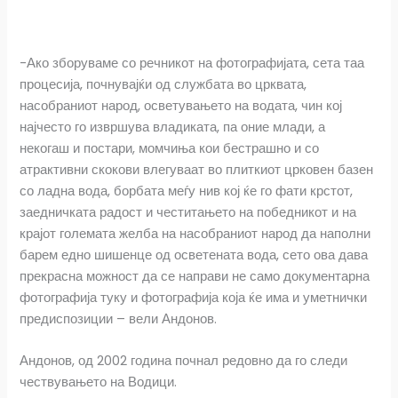
-Ако зборуваме со речникот на фотографијата, сета таа
процесија, почнувајќи од службата во црквата,
насобраниот народ, осветувањето на водата, чин кој
најчесто го извршува владиката, па оние млади, а
некогаш и постари, момчиња кои бестрашно и со
атрактивни скокови влегуваат во плиткиот црковен базен
со ладна вода, борбата меѓу нив кој ќе го фати крстот,
заедничката радост и честитањето на победникот и на
крајот големата желба на насобраниот народ да наполни
барем едно шишенце од осветената вода, сето ова дава
прекрасна можност да се направи не само документарна
фотографија туку и фотографија која ќе има и уметнички
предиспозиции – вели Андонов.
Андонов, од 2002 година почнал редовно да го следи
чествувањето на Водици.