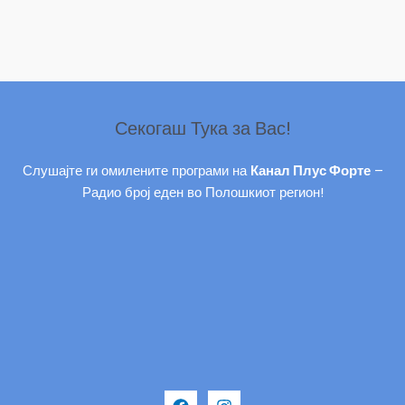
Секогаш Тука за Вас!
Слушајте ги омилените програми на
Канал Плус Форте
–
Радио број еден во Полошкиот регион!