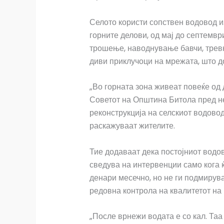
Селото користи сопствен водовод 
горните делови, од мај до септемв
трошење, наводнување бавчи, тревн
диви приклучоци на мрежата, што д
„Во горната зона живеат повеќе од 
Советот на Општина Битола пред не
реконструкција на селскиот водовод,
раскажуваат жителите.
Тие додаваат дека постојниот водов
сведува на интервенции само кога 
денари месечно, но не ги подмирув
редовна контрола на квалитетот на 
„После врнежи водата е со кал. Та