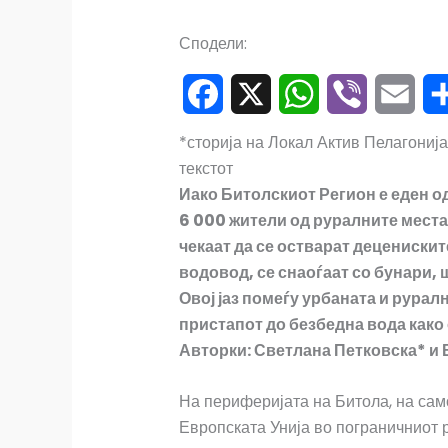
Сподели:
F
X
W
V
E
S
*сторија на Локал Актив Пелагонија,
текстот
a
h
i
m
h
Иако Битолскиот Регион е еден од
c
a
b
a
a
6 000 жители од руралните места
чекаат да се остварат децениски
e
t
e
i
r
водовод, се снаоѓаат со бунари
b
s
r
l
e
Овој јаз помеѓу урбаната и рурал
пристапот до безбедна вода како
o
A
Авторки: Светлана Петковска* и
o
p
На периферијата на Битола, на сам
k
p
Европската Унија во пограничниот р