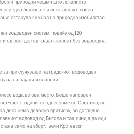
убројни природни чешми што локалното
непосредна близина е и некогашниот извор
авање останува симбол на природно изобилство.
лен водоводен систем, повеќе од 120
ти од овој дел од градот живеат без водоводна
е за приклучување на градскиот водоводен
 фаза на најави и планови.
 донесе вода во ова место. Беше направен
 пет-шест години, го однесовме во Општина, но
жаа дека нема доволно притисок, во догледно
главниот водовод од Битола и таа линија да оди
стана само на збор“, вели Крстевски.