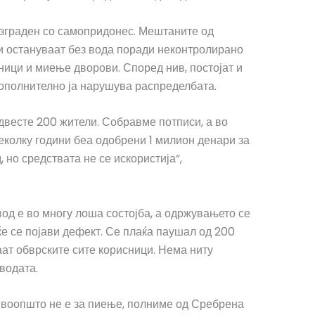
изграден со самопридонес. Мештаните од
ри остануваат без вода поради неконтролирано
ици и миење дворови. Според нив, постојат и
ополнително ја нарушува распределбата.
двесте 200 жители. Собравме потписи, а во
колку години беа одобрени 1 милион денари за
 но средствата не се искористија“,
од е во многу лоша состојба, а одржувањето се
ќе се појави дефект. Се плаќа паушал од 200
аат обврските сите корисници. Нема ниту
водата.
а воопшто не е за пиење, полниме од Сребрена