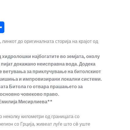
 линкот до оригиналната сторија на крајот од
 хидролошки најбогатите во земјата, околу
 пијат докажано неисправна вода. Додека
те ветувања за приклучување на битолскиот
, шишиња и импровизирани локални системи.
ната Битола го отвара прашањето за
 основно човеково право.
 Емилија Мисирлиева**
о неколку километри од границата со
егион со Грција, живеат луѓе што сè уште