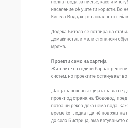
полнат вода за пиење, како и мног
население сè уште ги користи. Во 
Кисела Вода, кој во локалното сеќ
Додека Битола се потпира на стаби
домаќинства и мали стопански објек
мрежа.
Проекти само на хартија
Жителите со години бараат решени
систем, но проектите остануваат во
„Јас ја започнав акцијата за да се
проект од страна на ‘Водовод’ пред
потоа ни рекоа дека нема вода. Ка
време ќе гледаат да нѐ поврзат на 
до село Бистрица, ама ветувањето о