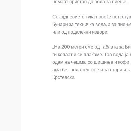
немаат пристап до вода за пиење.
Секојдневието тука повеќе потсету
бунари за техничка вода, а за пие
или од подалечни извори.
„На 200 метри сме од таблата за Би
ги копаат и си плаќаме. Таа вода ј
одам на чешма, со шишиња и кофи н
ама без вода тешко е и за стари и 
Крстевски.