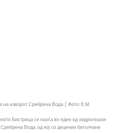
 на изворот Сребрена Вода / Фото: Е.М.
селото Бистрица се наоѓа во еден од хидролошки
т Сребрена Вода, од кој со децении битолчани