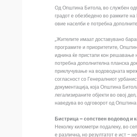
Од Општина Битола, во службен одг
градот е обезбедено во рамките на
овие населби е потребна дополните
„Жителите имаат доставувано барањ
програмите и приоритетите, Општин
иднина ќе пристапи кон решавање н
потребна дополнителна планска док
приклучување на водоводната мрежа
согласност со Генералниот урбанис
документација, која Општина Битола
легализираните објекти во овој дел,
наведува во одговорот од Општина
Бистрица – сопствен водовод и к
Неколку километри подалеку, во сел
е различна, но резултатот е ист – н