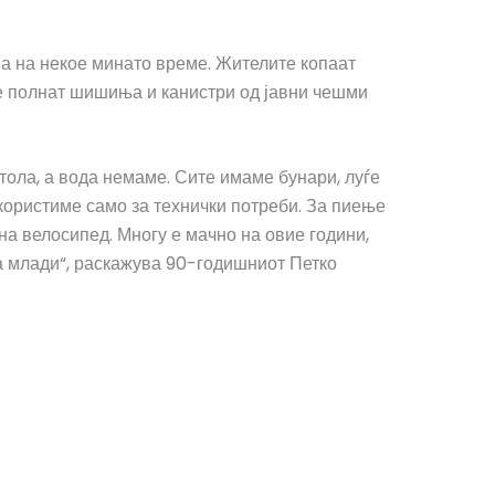
ва на некое минато време. Жителите копаат
ње полнат шишиња и канистри од јавни чешми
тола, а вода немаме. Сите имаме бунари, луѓе
а користиме само за технички потреби. За пиење
а велосипед. Многу е мачно на овие години,
за млади“, раскажува 90-годишниот Петко