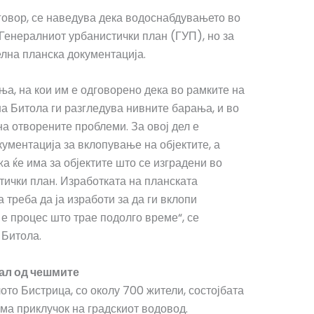
овор, се наведува дека водоснабдувањето во
 Генералниот урбанистички план (ГУП), но за
лна планска документација.
а, на кои им е одговорено дека во рамките на
а Битола ги разгледува нивните барања, и во
а отворените проблеми. За овој дел е
ументација за вклопување на објектите, а
 ќе има за објектите што се изградени во
тички план. Изработката на планската
 треба да ја изработи за да ги вклопи
 е процес што трае подолго време“, се
 Битола.
ал од чешмите
ото Бистрица, со околу 700 жители, состојбата
ема приклучок на градскиот водовод.