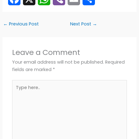
F
X
W
V
E
S
a
h
i
m
h
←
Previous Post
Next Post
→
c
a
b
a
a
e
t
e
i
r
Leave a Comment
b
s
r
l
e
Your email address will not be published.
Required
fields are marked
*
o
A
Type
o
p
here..
k
p