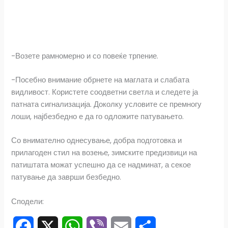
-Возете рамномерно и со повеќе трпение.
-Посебно внимание обрнете на маглата и слабата
видливост. Користете соодветни светла и следете ја
патната сигнализација. Доколку условите се премногу
лоши, најбезбедно е да го одложите патувањето.
Со внимателно однесување, добра подготовка и
прилагоден стил на возење, зимските предизвици на
патиштата можат успешно да се надминат, а секое
патување да заврши безбедно.
Сподели: