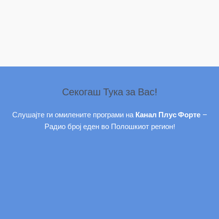
Секогаш Тука за Вас!
Слушајте ги омилените програми на
Канал Плус Форте
–
Радио број еден во Полошкиот регион!