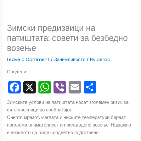
Зимски предизвици на
патиштата: совети за безбедно
возење
Leave a Comment
/
Занимливости
/ By
perac
Сподели:
F
X
W
V
E
S
Зимските услови на патиштата носат зголемен ризик за
сите учесници во сообраќајот.
a
h
i
m
h
Снегот, мразот, маглата и ниските температури бараат
c
a
b
a
a
поголема внимателност и прилагодено возење. Најважно
е возилото да биде соодветно подготвено.
e
t
e
i
r