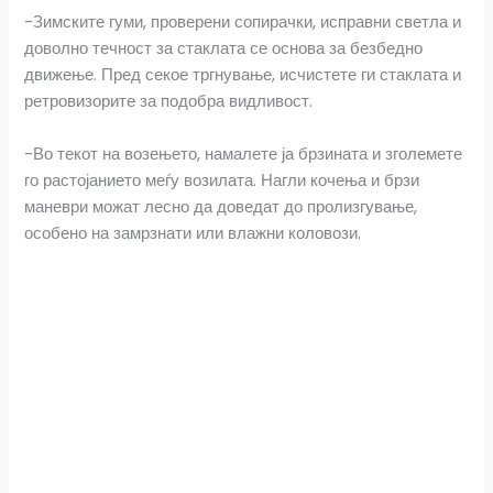
-Зимските гуми, проверени сопирачки, исправни светла и
b
s
r
l
e
доволно течност за стаклата се основа за безбедно
o
A
движење. Пред секое тргнување, исчистете ги стаклата и
ретровизорите за подобра видливост.
o
p
-Во текот на возењето, намалете ја брзината и зголемете
k
p
го растојанието меѓу возилата. Нагли кочења и брзи
маневри можат лесно да доведат до пролизгување,
особено на замрзнати или влажни коловози.