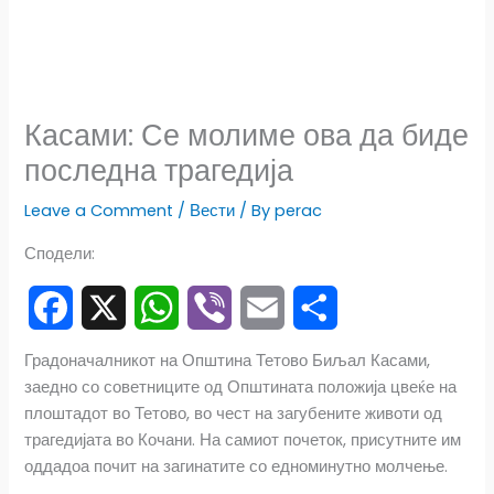
Касами: Се молиме ова да биде
последна трагедија
Leave a Comment
/
Вести
/ By
perac
Сподели:
F
X
W
V
E
S
Градоначалникот на Општина Тетово Биљал Касами,
заедно со советниците од Општината положија цвеќе на
a
h
i
m
h
плоштадот во Тетово, во чест на загубените животи од
c
a
b
a
a
трагедијата во Кочани. На самиот почеток, присутните им
оддадоа почит на загинатите со едноминутно молчење.
e
t
e
i
r