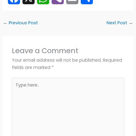
F
X
W
V
E
S
a
h
i
m
h
←
Previous Post
Next Post
→
c
a
b
a
a
e
t
e
i
r
Leave a Comment
b
s
r
l
e
Your email address will not be published.
Required
fields are marked
*
o
A
Type
o
p
here..
k
p