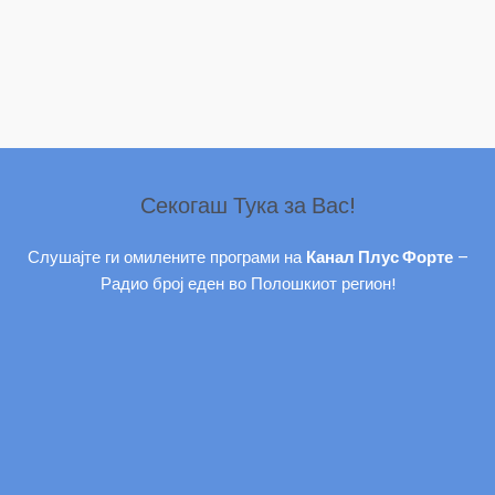
Секогаш Тука за Вас!
Слушајте ги омилените програми на
Канал Плус Форте
–
Радио број еден во Полошкиот регион!