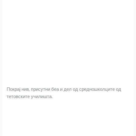
Покрај нив, присутни беа и дел од средношколците од
тетовските училишта.