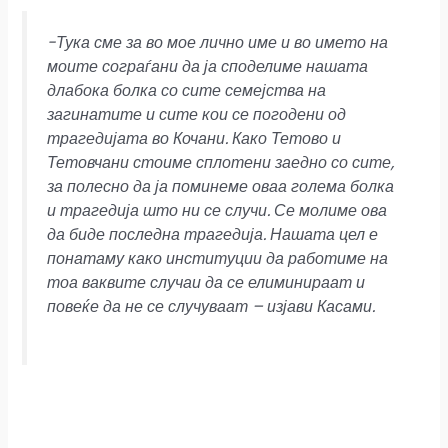
b
s
r
l
e
-Тука сме за во мое лично име и во името на
моите сограѓани да ја споделиме нашата
o
A
длабока болка со сите семејства на
o
p
загинатите и сите кои се погодени од
трагедијата во Кочани. Како Тетово и
k
p
Тетовчани стоиме сплотени заедно со сите,
за полесно да ја поминеме оваа голема болка
и трагедија што ни се случи. Се молиме ова
да биде последна трагедија. Нашата цел е
понатаму како институции да работиме на
тоа ваквите случаи да се елиминираат и
повеќе да не се случуваат – изјави Касами.