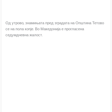
Од утрово, знамињата пред зградата на Општина Тетово
се на пола копје. Во Македонија е прогласена
седумдневна жалост.