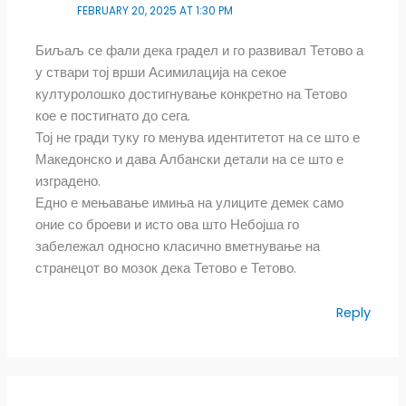
FEBRUARY 20, 2025 AT 1:30 PM
Биљаљ се фали дека градел и го развивал Тетово а
у ствари тој врши Асимилација на секое
културолошко достигнување конкретно на Тетово
кое е постигнато до сега.
Тој не гради туку го менува идентитетот на се што е
Македонско и дава Албански детали на се што е
изградено.
Едно е мењавање имиња на улиците демек само
оние со броеви и исто ова што Небојша го
забележал односно класично вметнување на
странецот во мозок дека Тетово е Тетово.
Reply