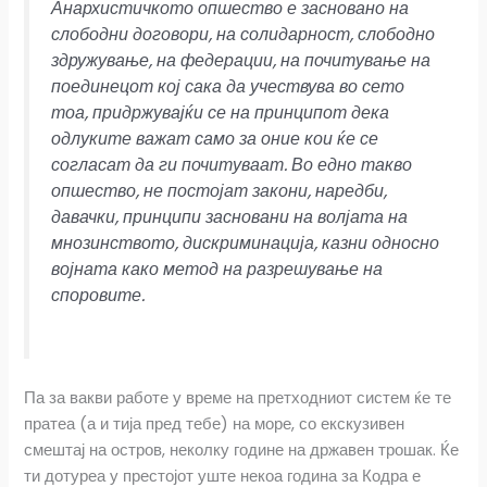
Анархистичкото опшество е засновано на
слободни договори, на солидарност, слободно
здружување, на федерации, на почитување на
поединецот кој сака да учествува во сето
тоа, придржувајќи се на принципот дека
одлуките важат само за оние кои ќе се
согласат да ги почитуваат. Во едно такво
опшество, не постојат закони, наредби,
давачки, принципи засновани на волјата на
мнозинството, дискриминација, казни односно
војната како метод на разрешување на
споровите.
Па за вакви работе у време на претходниот систем ќе те
пратеа (а и тија пред тебе) на море, со екскузивен
смештај на остров, неколку године на државен трошак. Ќе
ти дотуреа у престојот уште некоа година за Кодра е