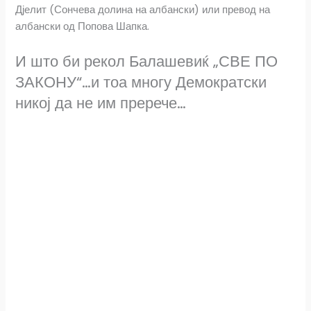
Дјелит (Сончева долина на албански) или превод на
албански од Попова Шапка.
И што би рекол Балашевиќ „СВЕ ПО
ЗАКОНУ“…и тоа многу Демократски
никој да не им пререче…