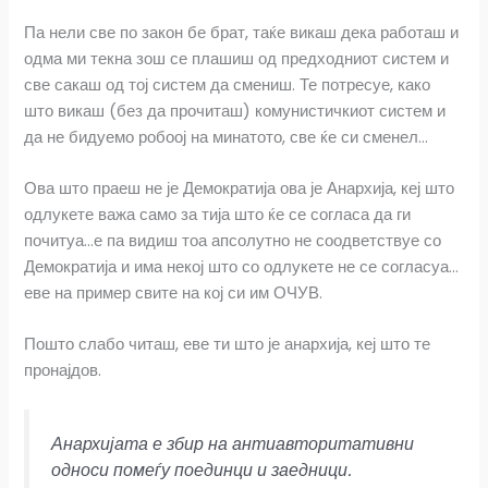
Па нели све по закон бе брат, таќе викаш дека работаш и
одма ми текна зош се плашиш од предходниот систем и
све сакаш од тој систем да смениш. Те потресуе, како
што викаш (без да прочиташ) комунистичкиот систем и
да не бидуемо робоој на минатото, све ќе си сменел…
Ова што праеш не је Демократија ова је Анархија, кеј што
одлукете важа само за тија што ќе се согласа да ги
почитуа…е па видиш тоа апсолутно не соодветствуе со
Демократија и има некој што со одлукете не се согласуа…
еве на пример свите на кој си им ОЧУВ.
Пошто слабо читаш, еве ти што је анархија, кеј што те
пронајдов.
Анархијата е збир на антиавторитативни
односи помеѓу поединци и заедници.