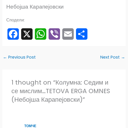
Небојша Карапејовски
Сподели:
F
X
W
V
E
S
a
h
i
m
h
←
Previous Post
Next Post
→
c
a
b
a
a
e
t
e
i
r
1 thought on “Колумна: Седим и
се мислим…TETOVA ERGA OMNES
b
s
r
l
e
(Небојша Карапејовски)”
o
A
o
p
k
p
ТОМЧЕ