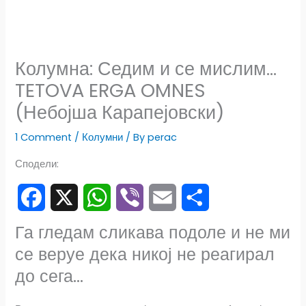
Колумна: Седим и се мислим…
TETOVA ERGA OMNES
(Небојша Карапејовски)
1 Comment
/
Колумни
/ By
perac
Сподели:
F
X
W
V
E
S
Га гледам сликава подоле и не ми
се веруе дека никој не реагирал
a
h
i
m
h
до сега…
c
a
b
a
a