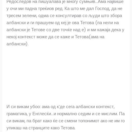
e
t
e
i
r
Редоследов на пишуалава је многу сумњив…Ама највише
у очи ми падна треќиов ред. Ка што ме дал Господ, да не
b
s
r
l
e
тресем зелени, одма се консултирав со људи што збора
албански и ги прашуем од кеј је ова Тетова (па нели на
o
A
албански је Тетове со две точќе над е) и ми кажаја дека у
o
p
некој контекст може да се каже и Тетова(ама на
албански).
k
p
И си викам убоо: ама од к’де сега албански контекст,
граматика, у Енглесќи…и нормално седим и се мислим. Па
си викам, па брат како ќе се смени топонимот ако не им го
упикаш на странците како Тетова.