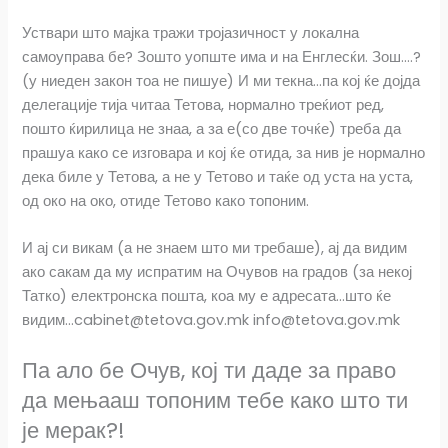
Уствари што мајка тражи тројазичност у локална
самоуправа бе? Зошто уопште има и на Енглесќи. Зош….?
(у ниеден закон тоа не пишуе) И ми текна…па кој ќе дојда
делегације тија читаа Тетова, нормално треќиот ред,
пошто ќирилица не знаа, а за е(со две точќе) треба да
прашуа како се изговара и кој ќе отида, за нив је нормално
дека биле у Тетова, а не у Тетово и таќе од уста на уста,
од око на око, отиде Тетово како топоним.
И ај си викам (а не знаем што ми требаше), ај да видим
ако сакам да му испратим на Очувов на градов (за некој
Татко) електронска пошта, коа му е адресата…што ќе
видим…cabinet@tetova.gov.mk info@tetova.gov.mk
Па ало бе Очув, кој ти даде за право
да мењааш топоним тебе како што ти
је мерак?!