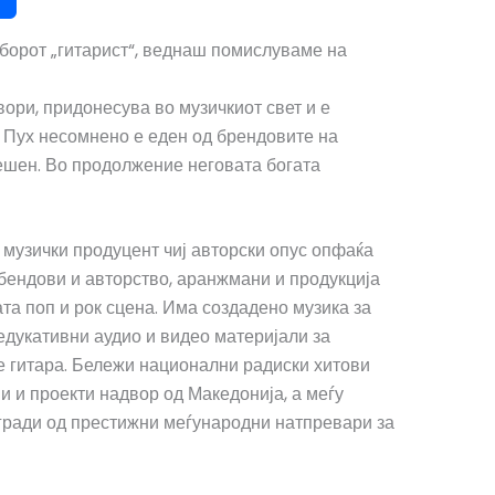
зборот „гитарист“, веднаш помислуваме на
ори, придонесува во музичкиот свет и е
р Пух несомнено е еден од брендовите на
пешен. Во продолжение неговата богата
 музички продуцент чиј авторски опус опфаќа
 бендови и авторство, аранжмани и продукција
та поп и рок сцена. Има создадено музика за
едукативни аудио и видео материјали за
е гитара. Бележи национални радиски хитови
и и проекти надвор од Македонија, а меѓу
гради од престижни меѓународни натпревари за