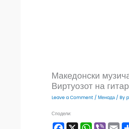
Македонски музича
Виртуозот на гита
Leave a Comment
/
Менaда
/ By
p
Сподели: