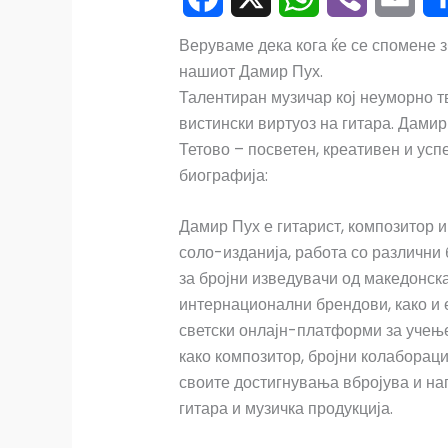
F
X
W
V
E
S
Веруваме дека кога ќе се спомене 
нашиот Дамир Пух.
a
h
i
m
h
Талентиран музичар кој неуморно тв
c
a
b
a
a
вистински виртуоз на гитара. Дами
Тетово – посветен, креативен и ус
e
t
e
i
r
биографија:
b
s
r
l
e
Дамир Пух е гитарист, композитор и
o
A
соло-изданија, работа со различни
o
p
за бројни изведувачи од македонска
интернационални брендови, како и 
k
p
светски онлајн-платформи за учењ
како композитор, бројни колабораци
своите достигнувања вбројува и на
гитара и музичка продукција.