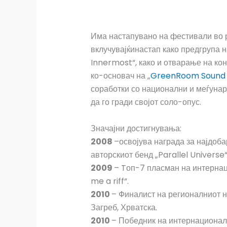
Има настапувано на фестивали во р
вклучувајќинастап како предгрупа н
Innermost“, како и отварање на конц
ко-основач на „
GreenRoom Sound 
соработки со национални и меѓуна
да го гради својот соло-опус.
Значајни достигнувања:
2008
–освојува награда за најдоба
авторскиот бенд „Parallel Universe“
2009
– Tоп-7 пласман на интернац
me a riff“.
2010
– Финалист на регионалниот н
Загреб, Хрватска.
2010
– Победник на интернационалн