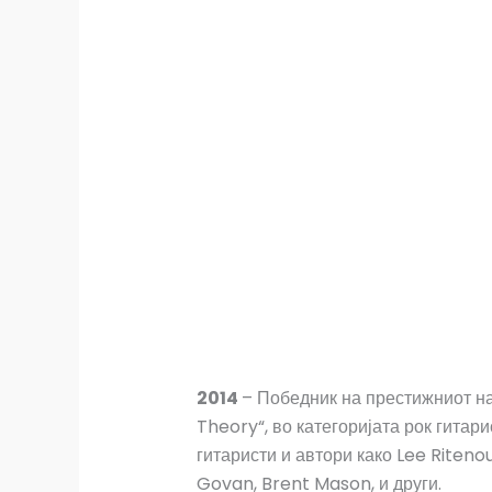
2014
– Победник на престижниот нат
Theory“, во категоријата рок гитар
гитаристи и автори како Lee Ritenou
Govan, Brent Mason, и други.