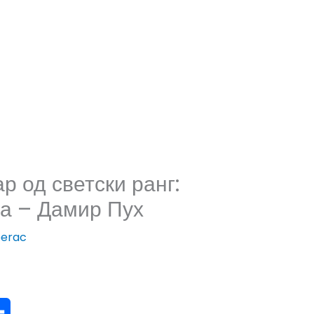
р од светски ранг:
ра – Дамир Пух
erac