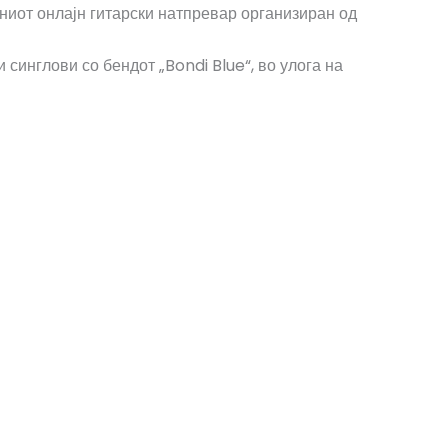
иот онлајн гитарски натпревар организиран од
 синглови со бендот „Bondi Blue“, во улога на