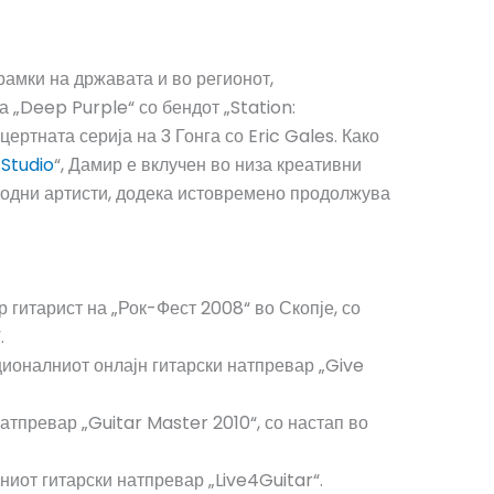
амки на државата и во регионот,
а „Deep Purple“ со бендот „Station:
ертната серија на 3 Гонга со Eric Gales. Како
Studio
“, Дамир е вклучен во низа креативни
родни артисти, додека истовремено продолжува
р гитарист на „Рок-Фест 2008“ во Скопје, со
.
ионалниот онлајн гитарски натпревар „Give
атпревар „Guitar Master 2010“, со настап во
иот гитарски натпревар „Live4Guitar“.