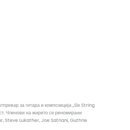
превар за гитара и композиција „Six String
ист. Членови на жирито се реномирани
r, Steve Lukather, Joe Satriani, Guthrie