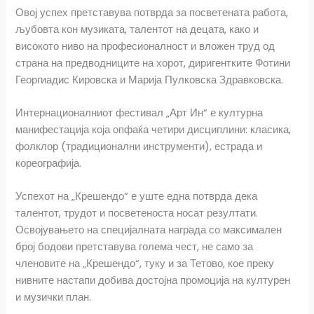
Овој успех претставува потврда за посветената работа,
љубовта кон музиката, талентот на децата, како и
високото ниво на професионалност и вложен труд од
страна на предводниците на хорот, диригентките Фотини
Георгиадис Кировска и Марија Пулковска Здравковска.
Интернационалниот фестивал „Арт Ин“ е културна
манифестација која опфаќа четири дисциплини: класика,
фолклор (традиционални инструменти), естрада и
кореографија.
Успехот на „Крешендо“ е уште една потврда дека
талентот, трудот и посветеноста носат резултати.
Освојувањето на специјалната награда со максимален
број бодови претставува голема чест, не само за
членовите на „Крешендо“, туку и за Тетово, кое преку
нивните настапи добива достојна промоција на културен
и музички план.