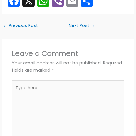
F
X
W
V
E
S
a
h
i
m
h
←
Previous Post
Next Post
→
c
a
b
a
a
e
t
e
i
r
Leave a Comment
b
s
r
l
e
Your email address will not be published.
Required
fields are marked
*
o
A
Type
o
p
here..
k
p