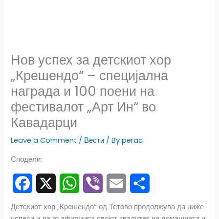
Нов успех за детскиот хор
„Крешендо“ – специјална
награда и 100 поени на
фестивалот „Арт Ин“ во
Кавадарци
Leave a Comment
/
Вести
/ By
perac
Сподели:
F
X
W
V
E
S
Детскиот хор „Крешендо“ од Тетово продолжува да ниже
успеси и да го афирмира својот квалитет на домашната и