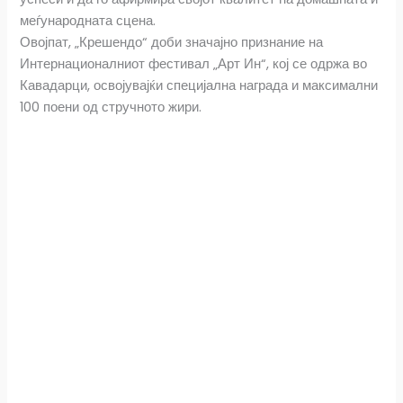
a
h
i
m
h
меѓународната сцена.
c
a
b
a
a
Овојпат, „Крешендо“ доби значајно признание на
Интернационалниот фестивал „Арт Ин“, кој се одржа во
e
t
e
i
r
Кавадарци, освојувајќи специјална награда и максимални
100 поени од стручното жири.
b
s
r
l
e
o
A
o
p
k
p