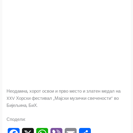
Неодамна, хорот освои и прво место и златен медал на
XXV Хорски фестивал „Мајски музички свечености“ во
Бијељина, БиХ.
Сподели: