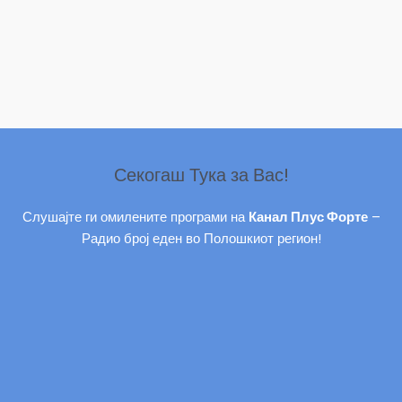
Секогаш Тука за Вас!
Слушајте ги омилените програми на
Канал Плус Форте
–
Радио број еден во Полошкиот регион!