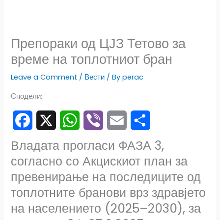
Препораки од ЦЈЗ Тетово за
време на топлотниот бран
Leave a Comment
/
Вести
/ By
perac
Сподели:
F
X
W
V
E
S
Владата прогласи ФАЗА 3,
согласно со Акцискиот план за
a
h
i
m
h
превенирање на последиците од
c
a
b
a
a
топлотните бранови врз здравјето
e
t
e
i
r
на населението (2025–2030), за
b
s
r
l
e