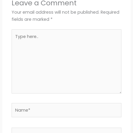
Leave a Comment
b
s
r
l
e
Your email address will not be published.
Required
fields are marked
*
o
A
Type
o
p
here..
k
p
Name*
Email*