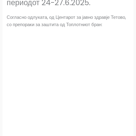
периодот 24-27.6.2025.
o
A
Согласно одлуката, од Центарот за јавно здравје Тетово,
o
p
со препораки за заштита од Топлотниот бран:
k
p