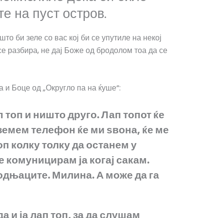
е на пуст остров.
то би зеле со вас кој би се упутиле на некој
се разбира, не дај Боже од бродолом тоа да се
 и Боце од „Округло па на ќуше“:
 топ и ништо друго. Лап топот ќе
 земем телефон ќе ми ѕвона, ќе ме
оп колку толку да останем у
ќе комуницирам ја когај сакам.
одњаците. Милина. А може да га
а и ја лап топ, за да слушам