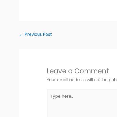
F
X
W
V
E
S
a
h
i
m
h
c
a
b
a
a
←
Previous Post
e
t
e
i
r
b
s
r
l
e
o
A
o
p
Leave a Comment
k
p
Your email address will not be pub
Type
here..