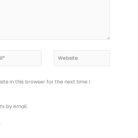
*
Website
te in this browser for the next time I
s by email.
.