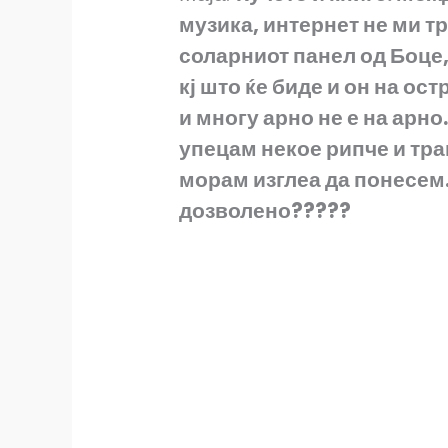
музика, интернет не ми тр
соларниот панел од Боце,
кј што ќе биде и он на ос
и многу арно не е на арно
упецам некое рипче и трав
морам изглеа да понесем.
дозволено?????