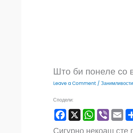
Што би понеле со в
Leave a Comment
/
Занимливости
Сподели:
F
X
W
V
E
S
Сигурно некоаш сте 