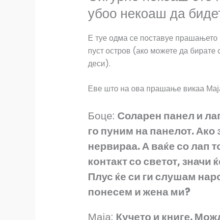
a
h
i
m
h
убоо некоаш да бидет
c
a
b
a
a
Е туе одма се поставуе прашањето ш
e
t
e
i
r
пуст остров (ако можете да бирате 
деси).
b
s
r
l
e
o
A
Еве што на ова прашање викаа Маја
o
p
Боце:
Соларен панел и лап
k
p
го пуним на панелот. Ако
нервираа. А ваќе со лап т
контакт со светот, значи 
Плус ќе си ги слушам нар
понесем и жена ми?
Маја:
Кучето и книге. Можд