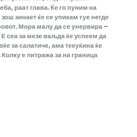
еба, раат глава. Ќе го пуним на
 зош зинает ќе се упикам туе негде
тровот. Мора малу да се унервира –
. Е сеа за мезе ваљда ќе успеем да
ќе за салатиче, ама текуќина ќе
 Колку е литража за на граница