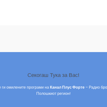
Секогаш Тука за Вас!
 ги омилените програми на
Канал Плус Форте
– Радио бро
Полошкиот регион!