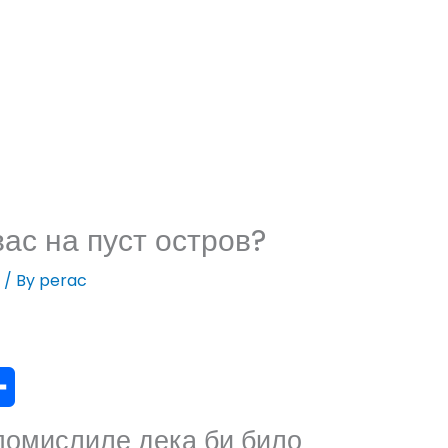
ас на пуст остров?
/ By
perac
помислиле дека би било