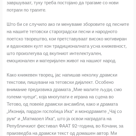
завршуваат, туку треба постојано да трагаме со нови
потраги по трагите.
Што би се случило ако ги менуваме зборовите од песните
на нашите тетовски староградски песни и народното
поетско творештво, кои претставуваат високо мотивиран
и вдахновен култ кон традиционалната усна книжевност,
што произлегува од вкупниот интелектуален,
емоционален и материјален живот на нашиот народ.
Како книжевен творец, јас напишав неколку драмски
текстови, пишувани на тетовски дијалект. Особено
внимание предизвика драмата „Мие малите људи, смо
големи чуеци“, која многупати е играна на сцена во
Тетово, од повеќе драмски ансамбли, како и драмата
„Иконија, пардон госпоѓица Ика“ и монодрамите „Чај со
рум“ и „Матмазел Ика“, што ја освои наградата на
Републичкиот фестивал ФААТ 92-година, во Кочани, за
праизведба на драмски текст од домашен автор. Ми