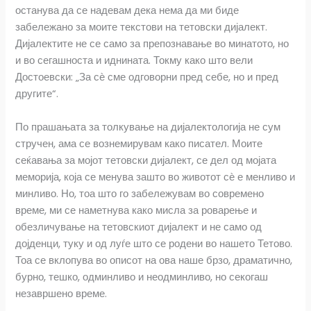
останува да се надевам дека нема да ми биде
забележано за моите текстови на тетовски дијалект.
Дијалектите не се само за препознавање во минатото, но
и во сегашноста и иднината. Токму како што вели
Достоевски: „За сѐ сме одговорни пред себе, но и пред
другите“.
По прашањата за толкување на дијалектологија не сум
стручен, ама се вознемирувам како писател. Моите
сеќавања за мојот тетовски дијалект, се дел од мојата
меморија, која се менува зашто во животот сѐ е менливо и
минливо. Но, тоа што го забележувам во современо
време, ми се наметнува како мисла за роварење и
обезличување на тетовскиот дијалект и не само од
дојденци, туку и од луѓе што се родени во нашето Тетово.
Тоа се вклопува во описот на ова наше брзо, драматично,
бурно, тешко, одминливо и неодминливо, но секогаш
незавршено време.