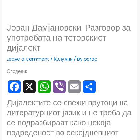
Јован Дамјановски: Разговор за
употребата на тетовскиот
дијалект
Leave a Comment
/
Колумни
/ By
perac
Сподели:
F
X
W
V
E
S
Дијалектите се свежи врутоци на
литературниот јазик и не треба да
a
h
i
m
h
се подразбираат како некоја
c
a
b
a
a
подреденост во секојдневниот
e
t
e
i
r