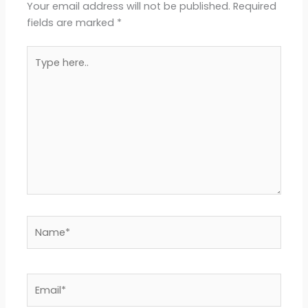
b
s
r
l
e
Your email address will not be published.
Required
fields are marked
*
o
A
Type
o
p
here..
k
p
Name*
Email*