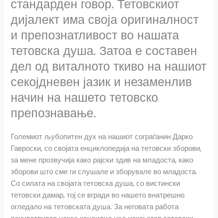
стандарден говор. Тетовскиот
b
s
r
l
e
дијалект има своја оригиналност
и препознатливост во нашата
o
A
тетовска душа. Затоа е составен
o
p
дел од виталното ткиво на нашиот
k
p
секојдневен јазик и незаменлив
начин на нашето тетовско
препознавање.
Големиот љубопитен дух на нашиот сограѓанин Дарко
Гавроски, со својата енциклопедија на тетовски зборови,
за мене прозвучија како рајски здив на младоста, како
зборови што сме ги слушале и зборувале во младоста.
Со силата на својата тетовска душа, со вистински
тетовски дамар, тој се вгради во нашето внатрешно
огледало на тетовската душа. За неговата работа