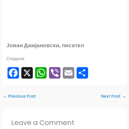
Јован Дамјановски, писател
Сподели:
F
X
W
V
E
S
a
h
i
m
h
←
Previous Post
Next Post
→
c
a
b
a
a
e
t
e
i
r
Leave a Comment