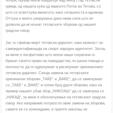
почувствував некое кандилце над некој стар тетовски
ормар, од нашата куќа од маалото Поток во Тетово, со
што се осветлува минатото, како сегашноста и иднинаа.
Оттука е моето уверување дека нема сила што ќе
дозволи да исчезнат тетовските зборови од нашиот
градски говор.
Јас го сфаќам мојот тетовски дијалект, како можност за
самоидентификација на својот народен идентитет. Затоа,
за мене е несфатливо што некои наши сограѓани го
бранат своето право на помодарство, по разни поводи и
околности, да го одронуваат и расипуваат оригиналниот
тетовски дијалект. Секоја замена на тетовските
оригинални зборови „ТАЌЕ“ и „ВАЌЕ“, да се заменуваат
со „ТАКЕ“ и „ВАКЕ“ и голем број други зборови, како на
пример нашиот убав збор „НИКОАШ“ да се заменува со
„НИКАД“, за мене е обезличување на тетовскиот градски
говор. Ако направиме потрага по овие замени на зборови,
самите ќе се изненадиме, а трагите никогаш не