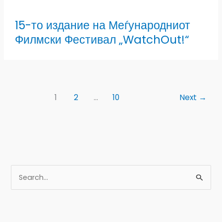
15-то издание на Меѓународниот
Филмски Фестивал „WatchOut!“
1
2
…
10
Next
→
S
e
a
r