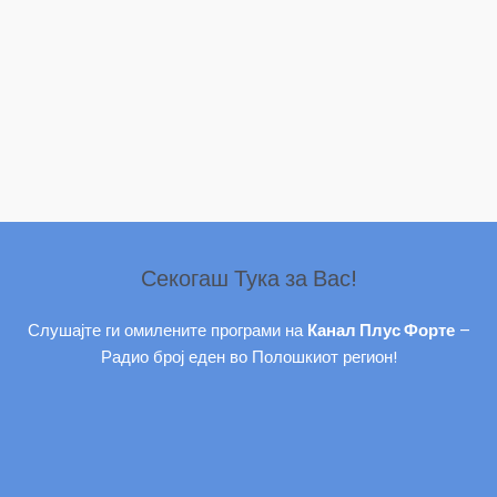
Секогаш Тука за Вас!
Слушајте ги омилените програми на
Канал Плус Форте
–
Радио број еден во Полошкиот регион!