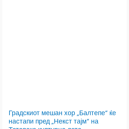
Градскиот мешан хор „Балтепе“ ќе
настапи пред „Некст тајм“ на