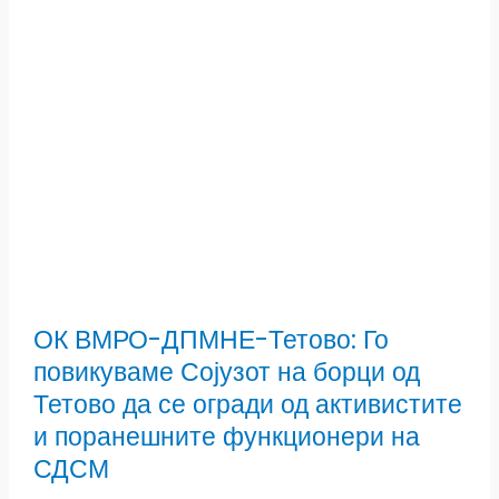
ОК ВМРО-ДПМНЕ-Тетово: Го
повикуваме Сојузот на борци од
Тетово да се огради од активистите
и поранешните функционери на
СДСМ