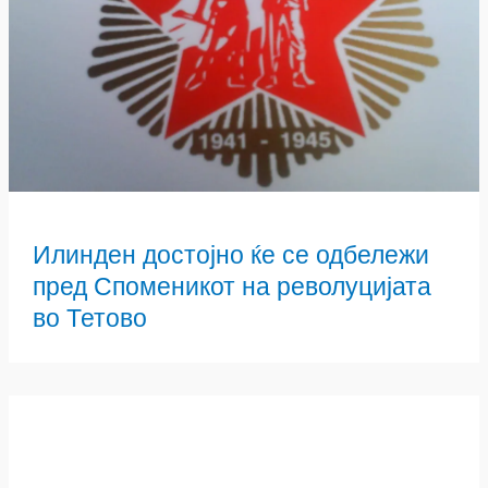
Илинден достојно ќе се одбележи
пред Споменикот на револуцијата
во Тетово